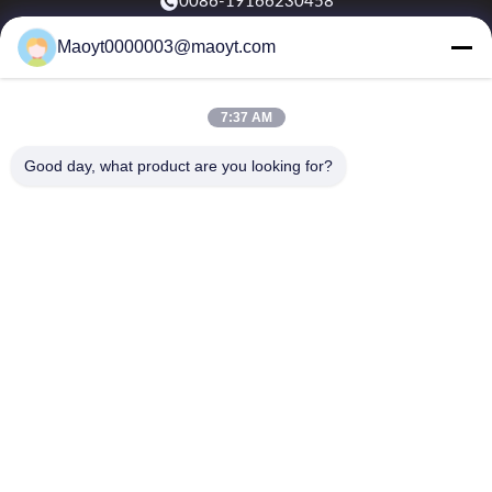
0086-19166230458
Maoyt0000003@maoyt.com
kf@maoyt.com
7:37 AM
À La Maison
À Propos De Nous
Produits
Nous Contacter
Nouvelles
Good day, what product are you looking for?
Notre newsletter
Abonnez-vous à notre newsletter pour des réductions et plus
encore.
Envoyer un courriel