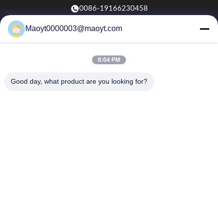
0086-19166230458
Maoyt0000003@maoyt.com
kf@maoyt.com
8:04 PM
À La Maison
À Propos De Nous
Produits
Nous Contacter
Nouvelles
Good day, what product are you looking for?
Notre newsletter
Abonnez-vous à notre newsletter pour des réductions et plus
encore.
Envoyer un courriel