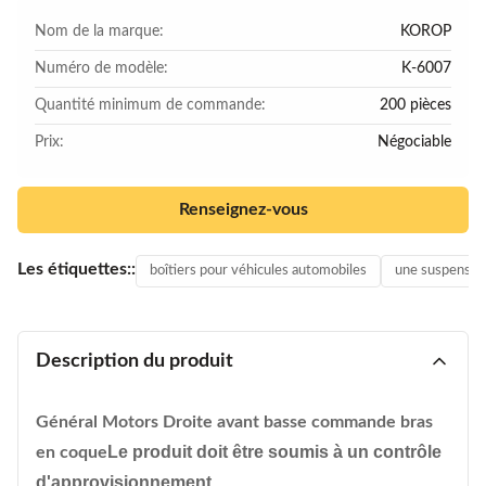
Nom de la marque:
KOROP
Numéro de modèle:
K-6007
Quantité minimum de commande:
200 pièces
Prix:
Négociable
Renseignez-vous
Les étiquettes::
boîtiers pour véhicules automobiles
une suspensio
Description du produit
Général Motors Droite avant basse commande bras
Le produit doit être soumis à un contrôle
en coque
d'approvisionnement.