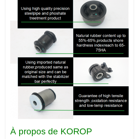
Taille
17 cm*17 cm*13,5 cm
Paiement
T/T
1-5 JOURS pour les
articles en stock, 30-45
Date de
JOURS pour les
livraison
commandes de
production
Marque
Corop
Certificat
- Je ne sais pas.9001
À propos de KOROP