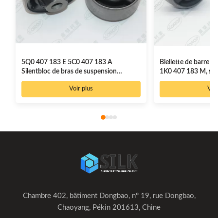
5Q0 407 183 E 5C0 407 183 A
Biellette de barre st
Silentbloc de bras de suspension
1K0 407 183 M, sile
inférieur
suspension
Voir plus
Voir
Chambre 402, bâtiment Dongbao, n° 19, rue Dongbao,
Chaoyang, Pékin 201613, Chine