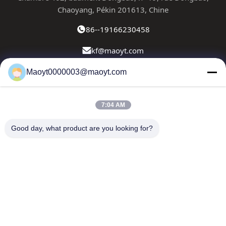
Chaoyang, Pékin 201613, Chine
86--19166230458
kf@maoyt.com
Maoyt0000003@maoyt.com
À La Maison
À Propos De Nous
Produits
Nous Contacter
Nouvelles
7:04 AM
Notre newsletter
Good day, what product are you looking for?
Abonnez-vous à notre newsletter pour des réductions et
plus encore.