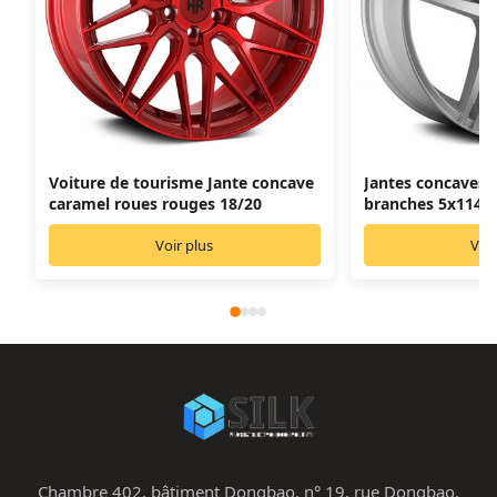
Voiture de tourisme Jante concave
Jantes concaves 1
caramel roues rouges 18/20
branches 5x114.3
Voir plus
Voir
Chambre 402, bâtiment Dongbao, n° 19, rue Dongbao,