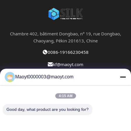
Chambre 402, bâtiment Dongbao, n° 19, rue Dongbao,
Chaoyang, Pékin 201613, Chine
0086-19166230458
kf@maoyt.com
Maoyt0000003@maoyt.com
À La Maison
À Propos De Nous
Produits
Nous Contacter
Nouvelles
4:15 AM
Notre newsletter
Good day, what product are you looking for?
Abonnez-vous à notre newsletter pour des réductions et
plus encore.