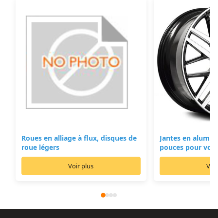
Roues en alliage à flux, disques de
Jantes en alumin
roue légers
pouces pour voit
Voir plus
Voir