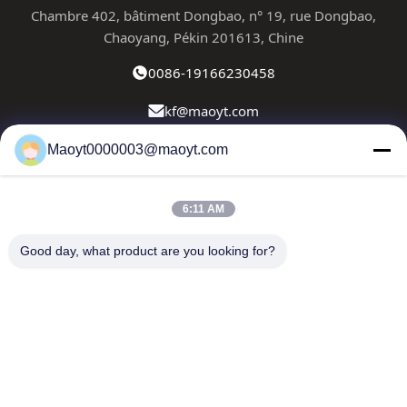
Chambre 402, bâtiment Dongbao, n° 19, rue Dongbao,
Chaoyang, Pékin 201613, Chine
0086-19166230458
kf@maoyt.com
Maoyt0000003@maoyt.com
À La Maison
À Propos De Nous
Produits
Nous Contacter
Nouvelles
6:11 AM
Notre newsletter
Good day, what product are you looking for?
Abonnez-vous à notre newsletter pour des réductions et
plus encore.