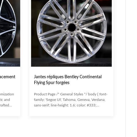
lacement
Jantes répliques Bentley Continental
Flying Spur forgées
omization
Product Page /* General Styles */ body { font-
tic and
family: 'Segoe UI', Tahoma, Geneva, Verdana,
rafted
sans-serif; line-height: 1.6; color: #333;
rs, these
background-color: #f4f7f6; margin: 0;
alleled
padding: 0; } .container { max-width: 1200px;
nsuring
margin: 0 auto; padding: 20px; } h1, h2, h3 {
e.
color: #2c3e50; } /* Product Overview Section
ehicle
*/ .product-overview { background-color: