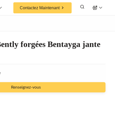
Contactez Maintenant
Bently forgées Bentayga jante
e
Renseignez-vous