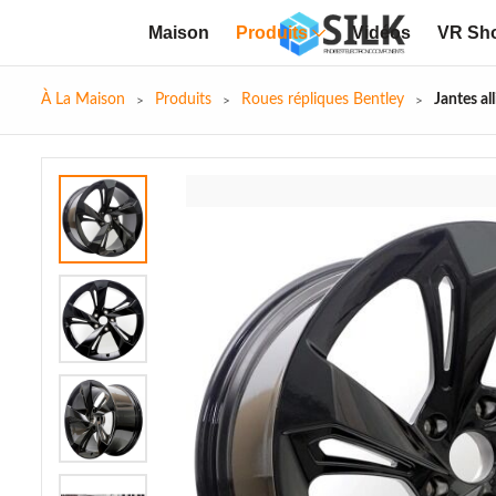
Maison
Produits
Vidéos
VR Sh
À La Maison
Produits
Roues répliques Bentley
Jantes al