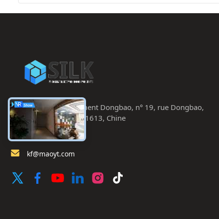
quality, exceptional durability, and solid value.
feature u
Distinctive design to customize your vehicle
maximum r
Constructed from smart materials for superior
edge tech
quality
are
Chambre 402, bâtiment Dongbao, n° 19, rue Dongbao,
Chaoyang, Pékin 201613, Chine
86--19166230458
kf@maoyt.com