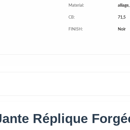
Material:
alliage
CB:
71,5
FINISH:
Noir
Jante Réplique Forgé