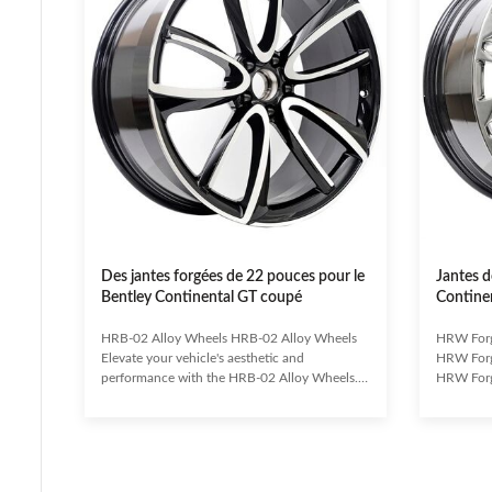
Des jantes forgées de 22 pouces pour le
Jantes 
Bentley Continental GT coupé
Contine
HRB-02 Alloy Wheels HRB-02 Alloy Wheels
HRW Forg
Elevate your vehicle's aesthetic and
HRW Forg
performance with the HRB-02 Alloy Wheels.
HRW Forge
Crafted from premium materials using state-of-
appearanc
the-art equipment, these wheels are designed
striking 
to provide a distinctive look and ensure
is fabric
maximum performance and endurance mile
using up-
after mile. Experience uncompromising
strength 