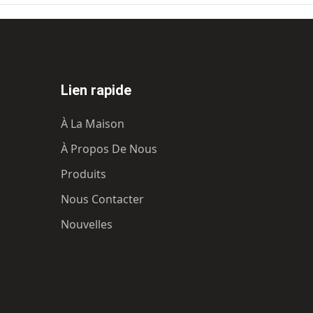
nparalleled quality and provide
customization. Manufactured with st
eliability. Designed with leading-
the-art equipment and smart material
nology, the Bently Replica Wheels
Engineered for maximum performan
long-lasting
Lien rapide
À La Maison
À Propos De Nous
Produits
Nous Contacter
Nouvelles