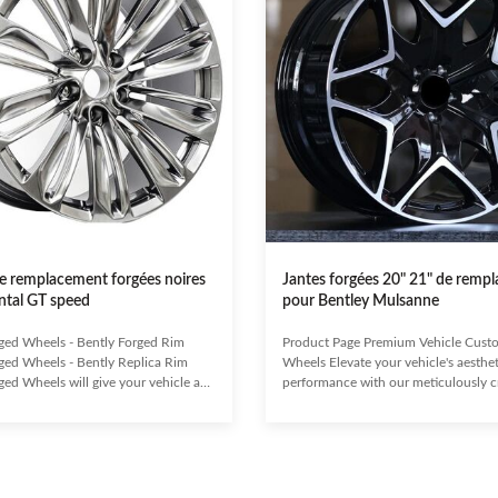
de remplacement forgées noires
Jantes forgées 20" 21" de remp
ntal GT speed
pour Bentley Mulsanne
ed Wheels - Bently Forged Rim
Product Page Premium Vehicle Cust
ed Wheels - Bently Replica Rim
Wheels Elevate your vehicle's aesthe
d Wheels will give your vehicle an
performance with our meticulously c
e makeover and will make it look
wheels. Designed for discerning owne
from all angles. The Bently Forged Rim
wheels offer a distinctive look, unpar
ated from smart, durable materials
endurance, and exceptional value, e
to-date equipment to ensure ultimate
maximum performance mile after mil
and great impact resistance. They
Distinctive design for personalized v