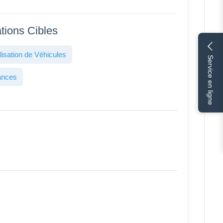
tions Cibles
isation de Véhicules
Service en ligne
ances