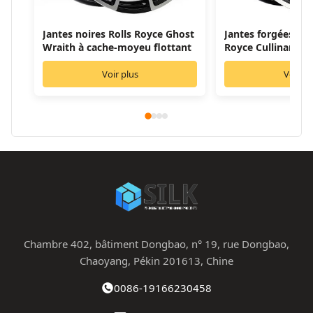
Jantes noires Rolls Royce Ghost
Jantes forgées en a
Wraith à cache-moyeu flottant
Royce Cullinan jan
personnalisées
Voir plus
Voir pl
Chambre 402, bâtiment Dongbao, n° 19, rue Dongbao,
Chaoyang, Pékin 201613, Chine
0086-19166230458