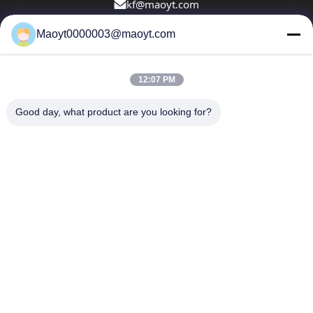
kf@maoyt.com
Maoyt0000003@maoyt.com
À La Maison
À Propos De Nous
Produits
Nous Contacter
Nouvelles
12:07 PM
Notre newsletter
Good day, what product are you looking for?
Abonnez-vous à notre newsletter pour des réductions et
plus encore.
Envoyer un courriel