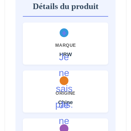
Détails du produit
♦
MARQUE
HRW
Je
ne
sais
ORIGINE
pas.
Chine
Je
ne