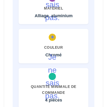
sais
MATÉRIEL
pas.
Alliage, aluminium
☀
COULEUR
Chromé
Je
ne
sais
QUANTITÉ MINIMALE DE
COMMANDE
pas.
4 pièces