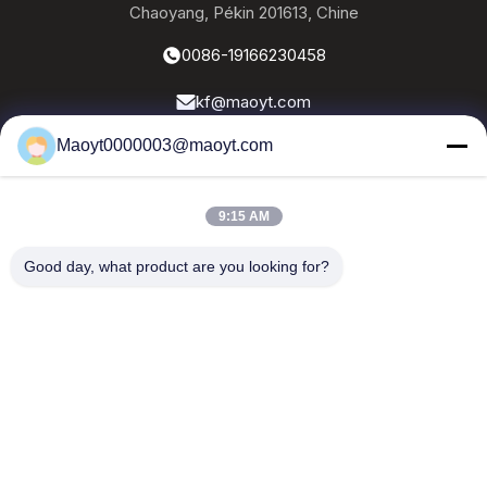
Chaoyang, Pékin 201613, Chine
0086-19166230458
kf@maoyt.com
Maoyt0000003@maoyt.com
À La Maison
À Propos De Nous
Produits
Nous Contacter
Nouvelles
9:15 AM
Notre newsletter
Good day, what product are you looking for?
Abonnez-vous à notre newsletter pour des réductions et
plus encore.