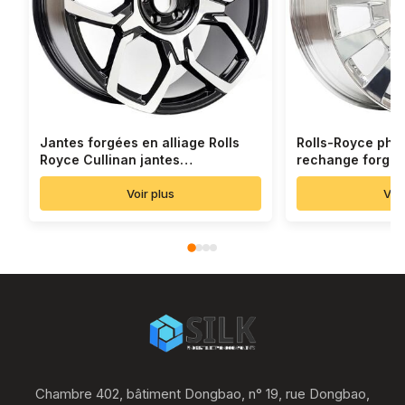
Jantes forgées en alliage Rolls
Rolls-Royce pha
Royce Cullinan jantes
rechange forgée
personnalisées
chromée
Voir plus
Voir
Chambre 402, bâtiment Dongbao, n° 19, rue Dongbao,