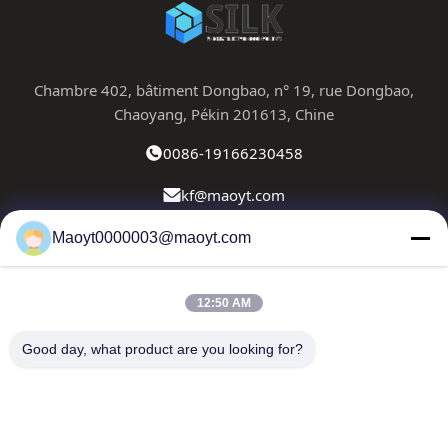
Chambre 402, bâtiment Dongbao, n° 19, rue Dongbao,
Chaoyang, Pékin 201613, Chine
0086-19166230458
kf@maoyt.com
Maoyt0000003@maoyt.com
À La Maison
À Propos De Nous
Produits
Nous Contacter
Nouvelles
12:50 AM
Notre newsletter
Good day, what product are you looking for?
Abonnez-vous à notre newsletter pour des réductions et
plus encore.